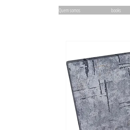
Quem somos
books