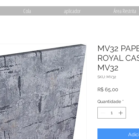
Cola
aplicador
Área Restrita
MV32 PAP
ROYAL CA
MV32
SKU: MV32
Preço
R$ 65,00
Quantidade
*
Adic