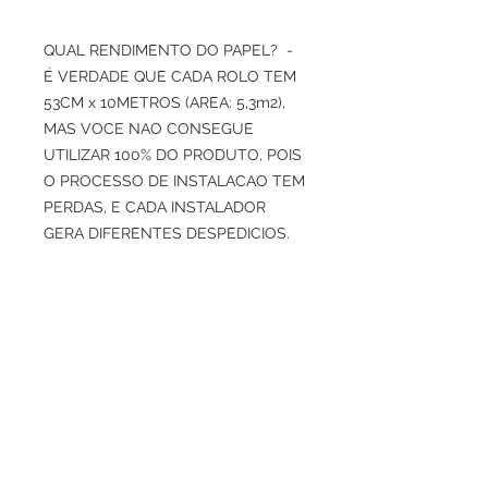
QUAL RENDIMENTO DO PAPEL? -
É VERDADE QUE CADA ROLO TEM
53CM x 10METROS (AREA: 5,3m2),
MAS VOCE NAO CONSEGUE
UTILIZAR 100% DO PRODUTO, POIS
O PROCESSO DE INSTALACAO TEM
PERDAS, E CADA INSTALADOR
GERA DIFERENTES DESPEDICIOS.
INDICAMOS USAR COM
PRUDENCIA O CALCULO DE 4M2
POR ROLO, PARA TER MARGEM DE
PERDAS DE CORTES E ENCAIXES
DE DESENHOS.