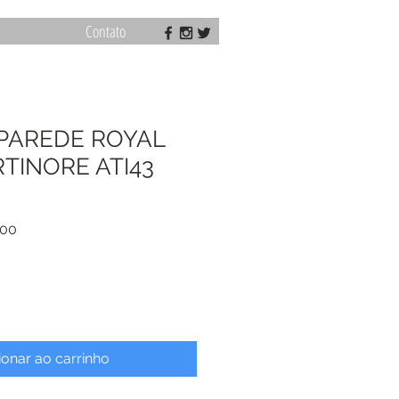
Contato
 PAREDE ROYAL
TINORE ATI43
Preço
,00
promocional
ionar ao carrinho