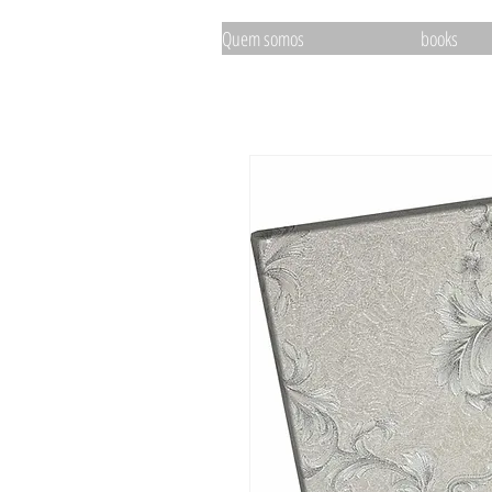
Quem somos
books