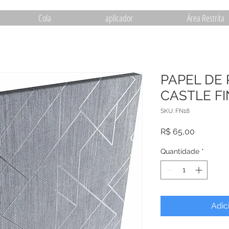
Cola
aplicador
Área Restrita
PAPEL DE
CASTLE FI
SKU: FN18
Preço
R$ 65,00
Quantidade
*
Adic