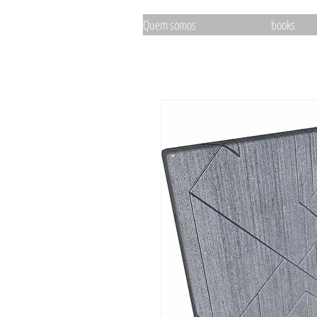
Quem somos
books