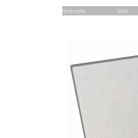
Quem somos
books