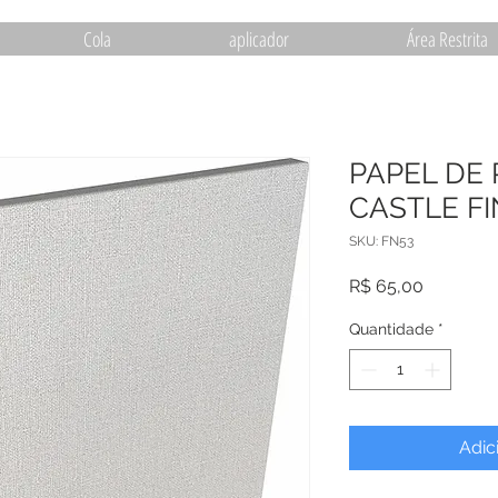
Cola
aplicador
Área Restrita
PAPEL DE
CASTLE FI
SKU: FN53
Preço
R$ 65,00
Quantidade
*
Adic