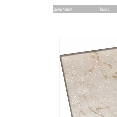
Quem somos
books