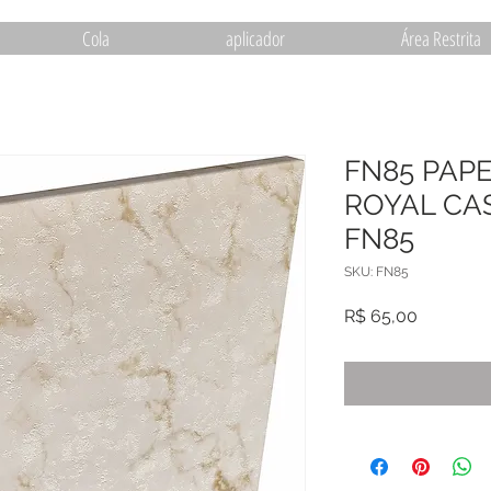
Cola
aplicador
Área Restrita
FN85 PAP
ROYAL CAS
FN85
SKU: FN85
Preço
R$ 65,00