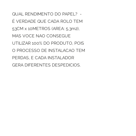
QUAL RENDIMENTO DO PAPEL? -
É VERDADE QUE CADA ROLO TEM
53CM x 10METROS (AREA: 5,3m2),
MAS VOCE NAO CONSEGUE
UTILIZAR 100% DO PRODUTO, POIS
O PROCESSO DE INSTALACAO TEM
PERDAS, E CADA INSTALADOR
GERA DIFERENTES DESPEDICIOS.
INDICAMOS USAR COM
PRUDENCIA O CALCULO DE 4M2
POR ROLO, PARA TER MARGEM DE
PERDAS DE CORTES E ENCAIXES
DE DESENHOS.