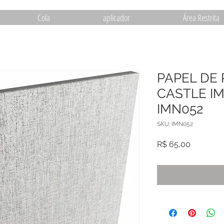
Cola
aplicador
Área Restrita
PAPEL DE
CASTLE I
IMN052
SKU: IMN052
Preço
R$ 65,00