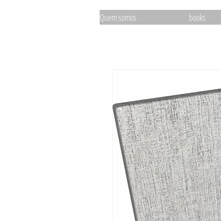
Quem somos
books