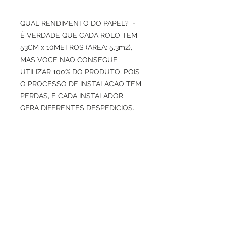
QUAL RENDIMENTO DO PAPEL? -
É VERDADE QUE CADA ROLO TEM
53CM x 10METROS (AREA: 5,3m2),
MAS VOCE NAO CONSEGUE
UTILIZAR 100% DO PRODUTO, POIS
O PROCESSO DE INSTALACAO TEM
PERDAS, E CADA INSTALADOR
GERA DIFERENTES DESPEDICIOS.
INDICAMOS USAR COM
PRUDENCIA O CALCULO DE 4M2
POR ROLO, PARA TER MARGEM DE
PERDAS DE CORTES E ENCAIXES
DE DESENHOS.