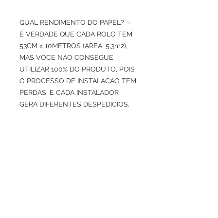
QUAL RENDIMENTO DO PAPEL? -
É VERDADE QUE CADA ROLO TEM
53CM x 10METROS (AREA: 5,3m2),
MAS VOCE NAO CONSEGUE
UTILIZAR 100% DO PRODUTO, POIS
O PROCESSO DE INSTALACAO TEM
PERDAS, E CADA INSTALADOR
GERA DIFERENTES DESPEDICIOS.
INDICAMOS USAR COM
PRUDENCIA O CALCULO DE 4M2
POR ROLO, PARA TER MARGEM DE
PERDAS DE CORTES E ENCAIXES
DE DESENHOS.