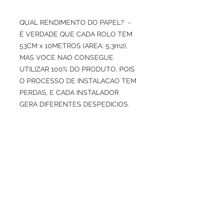
QUAL RENDIMENTO DO PAPEL? -
É VERDADE QUE CADA ROLO TEM
53CM x 10METROS (AREA: 5,3m2),
MAS VOCE NAO CONSEGUE
UTILIZAR 100% DO PRODUTO, POIS
O PROCESSO DE INSTALACAO TEM
PERDAS, E CADA INSTALADOR
GERA DIFERENTES DESPEDICIOS.
INDICAMOS USAR COM
PRUDENCIA O CALCULO DE 4M2
POR ROLO, PARA TER MARGEM DE
PERDAS DE CORTES E ENCAIXES
DE DESENHOS.